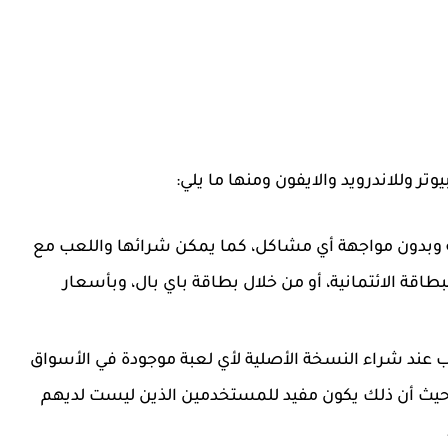
وبدون مواجهة أي مشاكل، كما يمكن شرائها واللعب مع
اقة الائتمانية، أو من خلال بطاقة باي بال، وبأسعار
ند شراء النسخة الأصلية لأي لعبة موجودة في الأسواق
 ألعاب،The orange box و Counter Strike، حيث أن ذلك يكون مفيد للمستخدمين الذين ليست لديهم