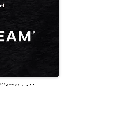
تحميل برنامج ستيم 2023 Steam للكمبيوتر وللاندرويد اخر اصدار