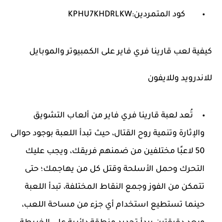
كود المتمردين:KPHU7KHDRLKW
كيفية لعب قارينا فري فاير على الكمبيوتر والموبايل
للاندرويد وللايفون
تُعد لعبة قارينا فري فاير من ألعاب التشويق
والإثارة وتنمية روح القتال، حيث تبدأ اللعبة بوجود حوالى
50 لاعبًا مختلفين من ضمنهم فريقك، ويجب عليك
التحرك وحمل الأسلحة وقتل كل من يهاجمك؛ حتى
تتمكن من الفوز وجمع النقاط المختلفة، تبدأ اللعبة
حينما تستطيع استخدام أي جزء من مساحة اللعب،