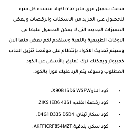
قدمت تحميل فري فاير max اكواد متجددة كل فترة
للحصول على المزيد من الاسكنات والرقصات وبعض
المميزات الجديده التى لا يمكن الحصول عليها فى
الاوقات الطبيعية باللعبة وسنقدم لكم بعض منها الان
وسيتم تحديث الاكواد بإنتظام على موقعنا تنزيل العاب
كمبيوتر ويمكنك ترك تعليق بالأسفل عن الكود
المطلوب وسوف يتم الرد عليك فورا بالكود.
كود النار:X90B ISD6 WSFW.
كود رقصة القلب: ZIKS IED6 43S1.
كود سكار تيتان: D4G1 D33S D5D4.
كود سكن بندقية:AKFFICRF854MZT.