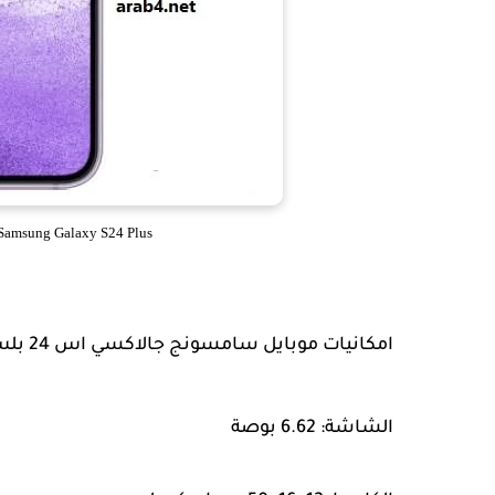
Samsung Galaxy S24 Plus - سعر و مواصفات سامسونج اس 24 بل
امكانيات موبايل سامسونج جالاكسي اس 24 بلس
الشاشة: 6.62 بوصة