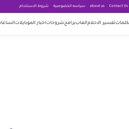
C
about us
سياسه الخصوصية
شروط الاستخدام
كلمات
تفسير الاحلام
العاب
برامج
شروحات
اخبار الموبايلات
الساعات