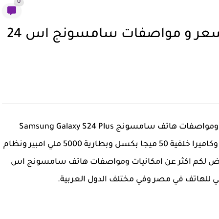
0
Samsung Galaxy S24 Plus - سعر و مواصفات سامسونج اس 24
موبايل سامسونج جالاكسي اس 24 بلس ، سعر ومواصفات هاتف سامسونج Samsung Galaxy S24 Plus
ومميزاتة وعيوبة، يأتي الهاتف بشاشة 6.62 بوصة وكاميرا خلفية 50 ميجا بكسل وبطارية 5000 ملي امبير ونظام
ض لكم اكثر عن امكانيات ومواصفات هاتف سامسونج اس