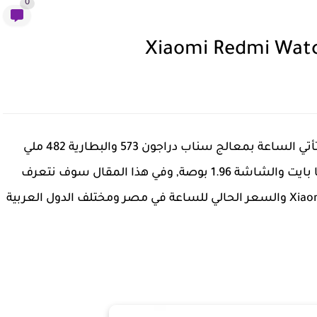
0
مواصفات و سعر شاومي ريدمي واتش 10 اليوم, تأتي الساعة بمعالج سناب دراجون 573 والبطارية 482 ملي
امبير، والرامات 6 جيجا رام ومساحة التخزين 8 جيجا بايت والشاشة 1.96 بوصة, وفي هذا المقال سوف نتعرف
اكثر على امكانيات ومواصفات Xiaomi Redmi Watch 10 والسعر الحالي للساعة في مصر ومختلف الدول العربية