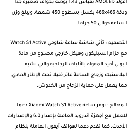
امولد AMOLED بقياس 1.43 بوصة بحواف صغيرة جدا
ودقة 466×466 بكسل بسطوع 450 شمعة, ويبلغ وزن
الساعة حوالى 50 جراما.
التصميم : تأتي شاشة ساعة شاومي Watch S1 Active
مع حزام السيليكون وهيكل خارجي مصنوع من مادة
البولي أميد المقواة بالألياف الزجاجية والتي تشبه
البلاستيك وزجاج الساعة غائر قليلا تحت الإطار المادي,
مما يعمل على حماية الزجاج من الخدوش.
المعالج : توفر ساعة Xiaomi Watch S1 Active دعما
للعمل مع أجهزة أندرويد العاملة بإصدار 6.0 والإصدارات
الأحدث, كما تقدم دعما لهواتف آيفون العاملة بنظام