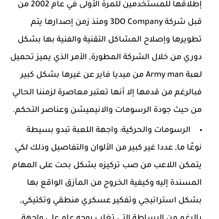
إطلاقها للمستخدمين للمرة الأولى في عام 2002 من
قبل شركة 3DO Company ومنذ زمن إصدارها يتم
تطويرها وإصلاح المشاكل التقنية والفنية بها بشكل
دوري من خلال الشركة المطورة, الأمر الذي يميز تحميل
لعبة Army man من ميديا فاير عن غيرها بشكل كبير
فبالرغم من قدمها إلا أنها تعتبر معاصرة لزمننا الحالي
من حيث جودة الرسومات والانيميشن وعناصر التحكم.
الرسومات والحركية: واجهة اللعبة تبدو بسيطة
نوعًا ما, عددا غير كبير من الألوان والتفاصيل وذلك لكي
يتمكن اللاعب من صب تركيزه بشكل بحت على المهام
المسندة إليه وكيفية الخروج من المآزق الواقع بها
بشكل استراتيجي وتفكير عسكري منطقي وتكتيكي,
بالرغم من البساطة التي تغلب بوجه عام على واجهة