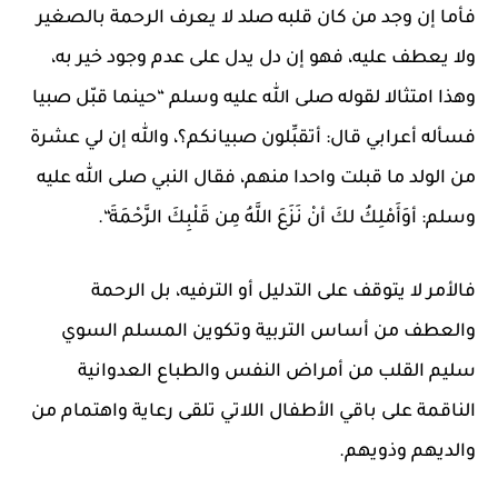
فأما إن وجد من كان قلبه صلد لا يعرف الرحمة بالصغير
ولا يعطف عليه، فهو إن دل يدل على عدم وجود خير به،
وهذا امتثالا لقوله صلى الله عليه وسلم “حينما قبّل صبيا
فسأله أعرابي قال: أتقبِّلون صبيانكم؟، والله إن لي عشرة
من الولد ما قبلت واحدا منهم، فقال النبي صلى الله عليه
وسلم: أوَأَمْلِكُ لكَ أنْ نَزَعَ اللَّهُ مِن قَلْبِكَ الرَّحْمَةَ“.
فالأمر لا يتوقف على التدليل أو الترفيه، بل الرحمة
والعطف من أساس التربية وتكوين المسلم السوي
سليم القلب من أمراض النفس والطباع العدوانية
الناقمة على باقي الأطفال اللاتي تلقى رعاية واهتمام من
والديهم وذويهم.