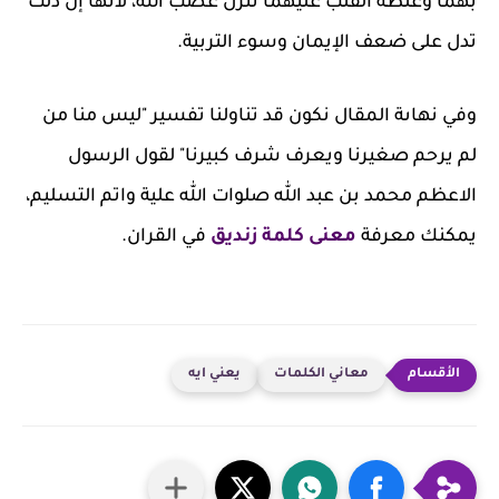
بهما وغلظة القلب عليهما تنزل غضب الله، لأنها إن دلت
تدل على ضعف الإيمان وسوء التربية.
وفي نهاىة المقال نكون قد تناولنا تفسير "ليس منا من
لم يرحم صغيرنا ويعرف شرف كبيرنا" لقول الرسول
الاعظم محمد بن عبد الله صلوات الله علية واتم التسليم،
يمكنك معرفة
معنى كلمة زنديق
في القران.
معاني الكلمات
يعني ايه