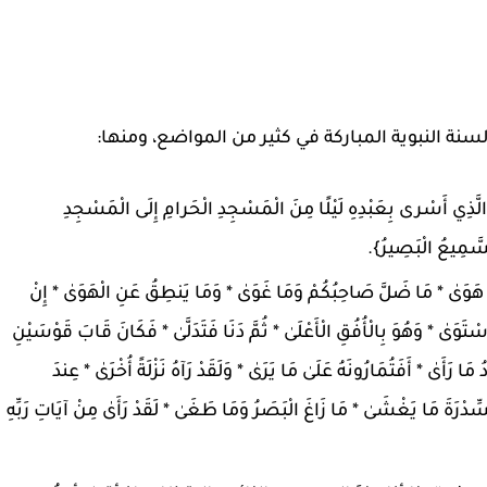
نة النبوية المباركة في كثير من المواضع، ومنها:
رى بِعَبْدِهِ لَيْلًا مِنَ الْمَسْجِدِ الْحَرامِ إِلَى الْمَسْجِدِ
 السَّمِيعُ الْبَصِيرُ}.
* مَا ضَلَّ صَاحِبُكُمْ وَمَا غَوَىٰ * وَمَا يَنطِقُ عَنِ الْهَوَىٰ * إِنْ
سْتَوَىٰ * وَهُوَ بِالْأُفُقِ الْأَعْلَىٰ * ثُمَّ دَنَا فَتَدَلَّىٰ * فَكَانَ قَابَ قَوْسَيْنِ
 مَا رَأَىٰ * أَفَتُمَارُونَهُ عَلَىٰ مَا يَرَىٰ * وَلَقَدْ رَآهُ نَزْلَةً أُخْرَىٰ * عِندَ
ِّدْرَةَ مَا يَغْشَىٰ * مَا زَاغَ الْبَصَرُ وَمَا طَغَىٰ * لَقَدْ رَأَىٰ مِنْ آيَاتِ رَبِّهِ