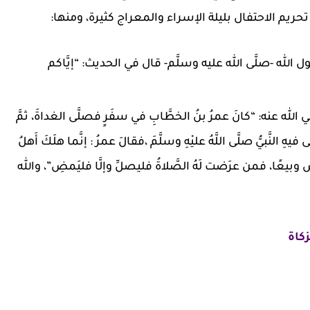
تحريم الاحتفال بليلة الإسراء والمعراج كثيرة، ومنها:
لله -صلَّى الله عليه وسلَّم- قال في الحديث: “إيَّاكم
عنه: “كانَ عمرُ بنُ الخطَّابِ في سفَرٍ فصلَّى الغداةَ، ثمَّ
 النَّبيُّ صلَّى اللَّهُ عليْهِ وسلَّمَ ،فقالَ عمرُ : إنَّما هلَكَ أَهلُ
ائسَ وبيعًا، فمن عرَضت لَهُ الصَّلاةُ فليصلِّ وإلَّا فليَمضِ”، والله
زكاة