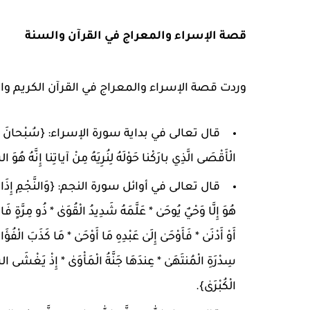
قصة الإسراء والمعراج في القرآن والسنة
وردت قصة الإسراء والمعراج في القرآن الكريم والس
قال تعالى في بداية سورة الإسراء: {سُبْحانَ الَّذِي أَسْ
الْأَقْصَى الَّذِي بارَكْنا حَوْلَهُ لِنُرِيَهُ مِنْ آياتِنا إِنَّهُ هُوَ
قال تعالى في أوائل سورة النجم: {وَالنَّجْمِ إِذَا هَوَىٰ 
هُوَ إِلَّا وَحْيٌ يُوحَىٰ * عَلَّمَهُ شَدِيدُ الْقُوَىٰ * ذُو مِرَّةٍ فَا
أَوْ أَدْنَىٰ * فَأَوْحَىٰ إِلَىٰ عَبْدِهِ مَا أَوْحَىٰ * مَا كَذَبَ الْفُؤَادُ
سِدْرَةِ الْمُنتَهَىٰ * عِندَهَا جَنَّةُ الْمَأْوَىٰ * إِذْ يَغْشَى الس
الْكُبْرَىٰ}.