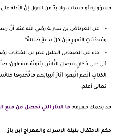
مسؤولية أو حساب، ولا بدّ من القول إنَّ الأدلة على 
عن العرباض بن سارية رضي الله عنه، أنَّ رسول ا
ومُحدَثاتِ الأمورِ فإنَّ كلَّ بدعةٍ ضلالةٌ”.
جاء عن الصحابي الجليل عمر بن الخطاب رضي الله 
أتى على مَكانٍ فجعلَ النَّاسُ يأتونَهُ فيقولونَ: صلَّى فيهِ
الْكتابِ أنَّهم اتَّبعوا آثارَ أنبيائِهم فاتَّخَذوها كن
تعالى أعلم.
قد يهمك معرفة:
ما الآثار التي تحصل من منع ال
حكم الاحتفال بليلة الإسراء والمعراج ابن باز