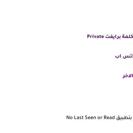
رايفت Private
واتس اب
لاخر
No Last Se