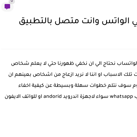
0
في الواتس وانت متصل بالتطبيق
بالواتساب نحتاج الي ان نخفي ظهورنا حتي لا يعلم شخاص
 تلك الاسباب او اننا لا نريد ازعاج من اشخاص بعينهم ان
اليوم سوف نتلم خطوات سهلة وبسيطة عن كيفية اخفاء
الظهور متصلين اونلاين online بتطبيق الواتس اب whatsapp سواء لاجهزة اندرويد andorid او للواتف الايفون