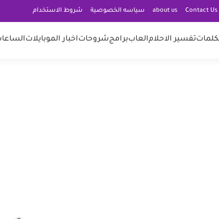
C
about us
سياسه الخصوصية
شروط الاستخدام
كلمات
تفسير الاحلام
العاب
برامج
شروحات
اخبار الموبايلات
الساعات