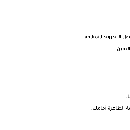
ويد android .
ليمين.