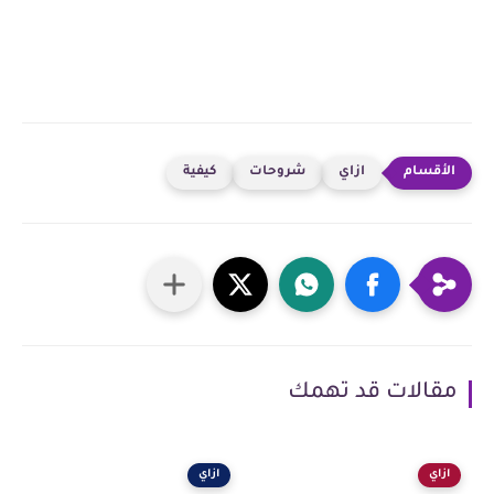
ازاي
شروحات
كيفية
مقالات قد تهمك
ازاي
ازاي