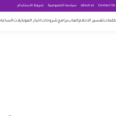
C
about us
سياسه الخصوصية
شروط الاستخدام
كلمات
تفسير الاحلام
العاب
برامج
شروحات
اخبار الموبايلات
الساعات