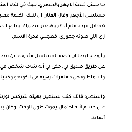
ما معنى كلمة الاجهر بالمصري، حيث في لقاء الف
مسلسل الأجهر، وقال الفنان ان لتلك الكلمة معنيين
هتقابل فرد حمام أجهر وهيغير مصيرك، وتابع ايضا 
زي اللي صوته جهوري، فعجبني فكرة الأسم.
وأوضح ايضا ان قصة المسلسل مأخوذة عن قصة
عن طريق صديق لي، حكى لي أنه شاف شخص في ال
والألماظ ودخل مغامرات رهيبة في الكونغو وكينيا وت
واستطرد قائلا: كنت بستعين بهيثم شركس لورشة ا
على جسم لأنه احتمال يموت طول الوقت، وكان ب
ألماظ.