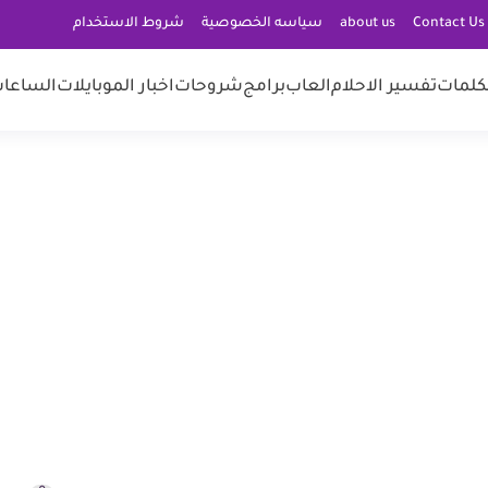
C
about us
سياسه الخصوصية
شروط الاستخدام
كلمات
تفسير الاحلام
العاب
برامج
شروحات
اخبار الموبايلات
الساعات