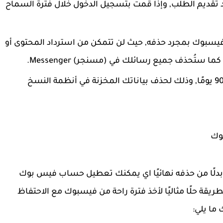
 تقديم الطلب, وإذا قمت بتسجيل الدخول خلال فترة السماح
يسبوك بمجرد حذفه, حيث لن تتمكن من استرداد المحتوى أو
تُحذف جميع رسائلك في (مسنجر) Messenger.
يمكن أن يستغرق طلب الحذف ما يصل إلى 90 يومًا, وذلك لحذف بياناتك المخزنة في أنظمة النسخ
وك
دلًا من حذفه نهائيًا اي يمكنك تعطيل حساب فيس بوك
ريقة حلًا مثاليًا لأخذ فترة راحة من فيسبوك مع الاحتفاظ
ما يلي: