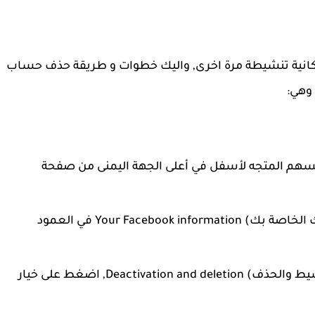
انية تنشيطة مرة اخرى, واليك خطوات و طريقة حذف حساب
 وهي:
يار (الإعدادات) Settings, من السهم المتجه لأسفل في أعلى الجهة اليمنى من صفحة
اضغط على علامة تبويب (معلومات فيسبوك الخاصة بك) Your Facebook information في العمود
في أسفل الصفحة ستجد قسم (إلغاء التنشيط والحذف) Deactivation and deletion, اضغط على خيار