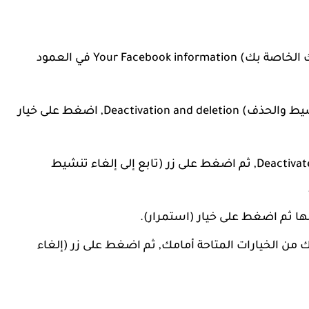
اضغط على علامة تبويب (معلومات فيسبوك الخاصة بك) Your Facebook information في العمود
في أسفل الصفحة ستجد قسم (إلغاء التنشيط والحذف) Deactivation and deletion, اضغط على خيار
حدد خيار (إلغاء تنشيط الحساب) Deactivate account, ثم اضغط على زر (تابع إلى إلغاء تنشيط
ا ثم اضغط على خيار (استمرار).
من الخيارات المتاحة أمامك, ثم اضغط على زر (إلغاء