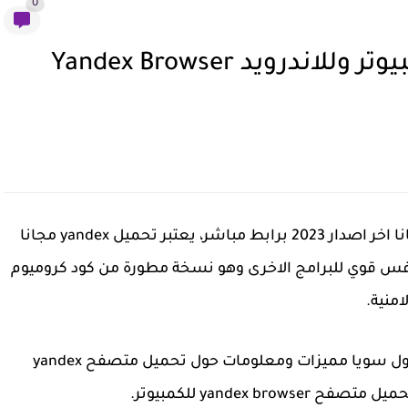
0
تحميل متصفح ياندكس للكمبيوتر وللاندرويد Yandex Browser
تحميل متصفح ياندكس للكمبيوتر و للاندرويد مجانا اخر اصدار 2023 برابط مباشر، يعتبر تحميل yandex مجانا
فس قوي للبرامج الاخرى وهو نسخة مطورة من كود كروميوم
منية.
وفي هذا المقال من موقع عرب فور نت سوف نتناول سويا مميزات ومعلومات حول تحميل متصفح yandex
yandex br للكمبيوتر.