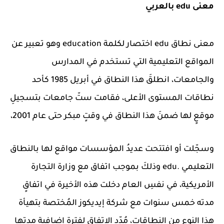
معنى edu بالعربي
معنى نطاق edu اختصار لكلمة education وهو تعبير عن
المواقع التعليمية التي تستخدم في المدارس
والجامعات، انطلقَ هذا النطاق في أبريل 1985 كأحد
نطاقات المستوى الأعلى، فقامت ستّ جامعات بتسجيلِ
موقعٍ لها ضمنَ هذا النطاق في وقتٍ مبكر حتى عام 2001،
وسجّلت أو افتتحت عديدُ المؤسسات مواقع لها بالنطاق
التعليمي .edu وذلكَ بموجب اتفاق مع وزارة التجارة
الأمريكية، في نفسِ العام دخلت هذه الأخيرة في اتفاقٍ
مدته خمس سنوات مع شركة إيديكوز المُختصة بتهيأة
هذا النوع من النطاقات، مُدّد الاتفاق لفترة إضافية مدتها