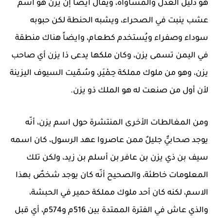
هو دليل العدل والمساواة، ويقال ايضاً إن يزن هو اسم
عشب ينبت في الصحراء، ويشبه الحنطة لكن حبوبه
سوداء وصفراء ويُستخدم كطعام، وايضاً هناك منطقة
في اليمن تسمى يزن، وكان ملكها يدعى ذا يزن أي صاحب
يزن، وهو من ملوك مملكة حِمْيَر، وسُمّيت السيوف اليزينة
لأن أول من صنعت له هو الملك ذو يزن.
ومن المغالطات الأخرى المنتشرة حول اسم يزن، أنّه
يوجد صحابيٌّ جليلٌ ممن عاصروا عهد الرسول، كان اسمه
سيف بن ذي يزن بن عافر بن أسلم بن زيد، ولكن تلك
المعلومات خاطئة، والصحيح أنّه كان يوجد شخصٌ بهذا
الاسم، لكنه كان أحد ملوك مملكة حمير في الحبشة،
والذي عاش في الفترة الممتدة بين 516م و574م، أي قبل