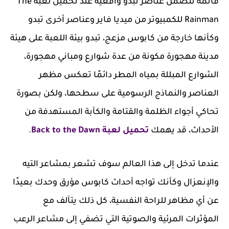
قاتمة تتضمن عناصر تبدو واقعية عند تحميل لعبة The
Rainman للكمبيوتر من ميديا فاير وعناصر أخرى تبدو
وكأنها خارجة من كابوس مزعج، تبدو بيئة اللعبة على هيئة
مدينة مهجورة مكونة من عدة شوارع ومباني مهجورة،
الشوارع المبللة بمياه المطر دائمًا تعكس مظهر
العناصر والنماذج الرسومية على سطحها، ولكن بصورة
تحاكي أجواء الظلمة والقتامة والكآبة المستهدفة من
الأحداث، قد يهمك
تحميل لعبة Back to the Dawn
.
عندما تدخل إلى هذا العالم سوف تشعر بمشاعر التيه
والإنعزال وكأنك تواجه أحداث كابوس مؤرق وحدك بعيدًا
عن أي مظاهر للراحة النفسية، كل ذلك يتآلف مع
المؤثرات المرئية والصوتية التي تضفي إلى مشاعر الرعب