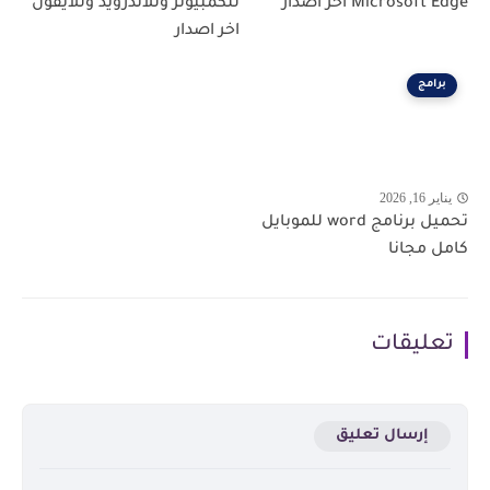
Microsoft Edge اخر اصدار
للكمبيوتر وللاندرويد وللايفون
اخر اصدار
برامج
يناير 16, 2026
تحميل برنامج word للموبايل
كامل مجانا
تعليقات
إرسال تعليق