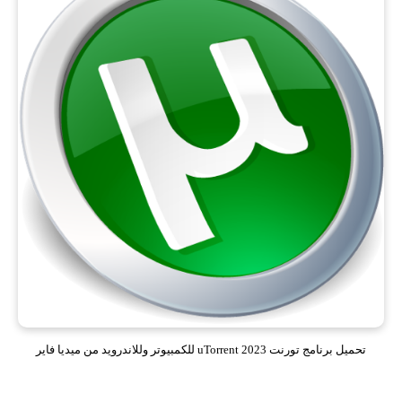
تحميل برنامج تورنت 2023 uTorrent للكمبيوتر وللاندرويد من ميديا فاير