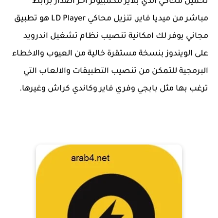
تحميل محاكي الدي بلاير للكمبيوتر اخر اصدار برابط
مباشر من ميديا فاير, تنزيل محاكي LD Player هو تطبيق
مجاني يوفر لك امكانية تنصيب نظام تشغيل اندرويد
على الويندوز بنسخة مستقرة خالية من العيوب والاخطاء
البرمجية للتمكن من تنصيب التطبيقات والالعاب التي
ترغب بها مثل بابجي وفري فاير وكاندي كراش وغيرها.