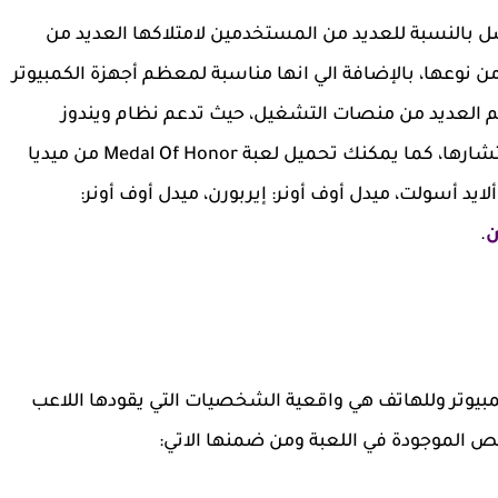
ضل بالنسبة للعديد من المستخدمين لامتلاكها العديد من
ن نوعها، بالإضافة الي انها مناسبة لمعظم أجهزة الكمبيوتر
عم العديد من منصات التشغيل، حيث تدعم نظام ويندوز
وبلايستيشن واكس بوكس، وهو ما ساعد علي انتشارها، كما يمكنك تحميل لعبة Medal Of Honor من ميديا
لايد أسولت، ميدل أوف أونر: إيربورن، ميدل أوف أونر:
ن
.
 مميزات تحميل لعبة Medal of Honor للكمبيوتر وللهاتف هي واقعية الشخصيات التي يقودها اللاعب
 الموجودة في اللعبة ومن ضمنها الاتي: