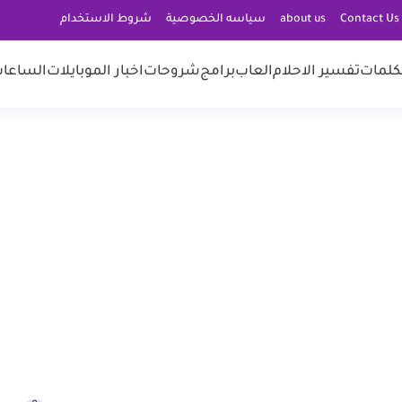
C
about us
سياسه الخصوصية
شروط الاستخدام
كلمات
تفسير الاحلام
العاب
برامج
شروحات
اخبار الموبايلات
الساعات