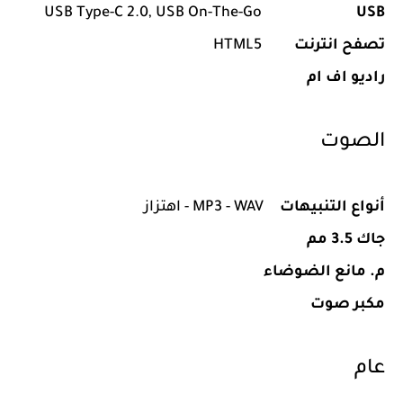
USB Type-C 2.0, USB On-The-Go
USB
تصفح انترنت
HTML5
راديو اف ام
الصوت
أنواع التنبيهات
MP3 - WAV - اهتزاز
جاك 3.5 مم
م. مانع الضوضاء
مكبر صوت
عام