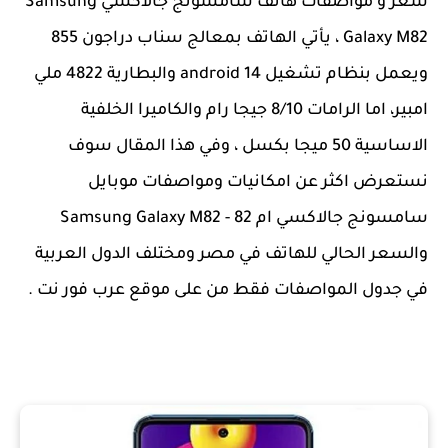
سعر و مواصفات هاتف سامسونج جالاكسي Samsung
Galaxy M82 ، يأتي الهاتف بمعالج سناب دراجون 855
ويعمل بنظام تشغيل android 14 والبطارية 4822 ملي
امبير، اما الرامات 8/10 جيجا رام والكاميرا الخلفية
الاساسية 50 ميجا بكسل ، وفي هذا المقال سوف
نستعرض اكثر عن امكانيات ومواصفات موبايل
سامسونج جالاكسي ام 82 - Samsung Galaxy M82
والسعر الحالي للهاتف في مصر ومختلف الدول العربية
في جدول المواصفات فقط من على موقع عرب فور نت .