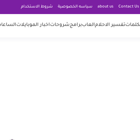
C
about us
سياسه الخصوصية
شروط الاستخدام
كلمات
تفسير الاحلام
العاب
برامج
شروحات
اخبار الموبايلات
الساعات