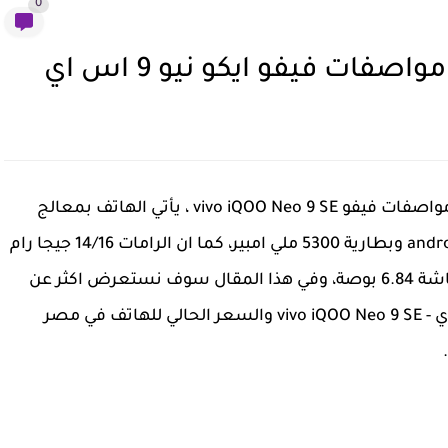
0
امكانيات موبايل فيفو ايكو نيو 9 اس اي ، سعر و مواصفات فيفو vivo iQOO Neo 9 SE ، يأتي الهاتف بمعالج
سناب دراجون 8 بلس جين 3 ونظام تشغيل android 17 وبطارية 5300 ملي امبير، كما ان الرامات 14/16 جيجا رام
والكاميرا الخلفية الاساسية 50 ميجا بكسل والشاشة 6.84 بوصة، وفي هذا المقال سوف نستعرض اكثر عن
امكانيات ومواصفات موبايل فيفو ايكو نيو 9 اس اي - vivo iQOO Neo 9 SE والسعر الحالي للهاتف في مصر