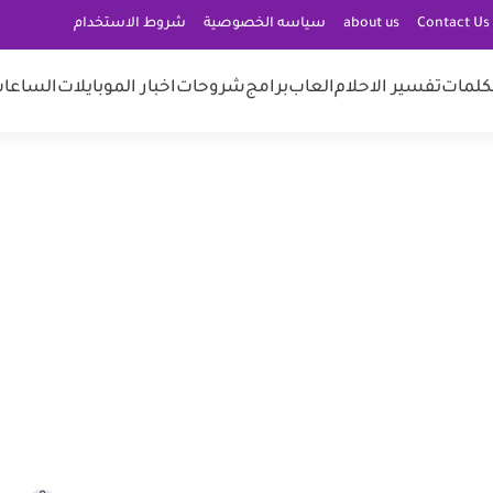
C
about us
سياسه الخصوصية
شروط الاستخدام
كلمات
تفسير الاحلام
العاب
برامج
شروحات
اخبار الموبايلات
الساعات