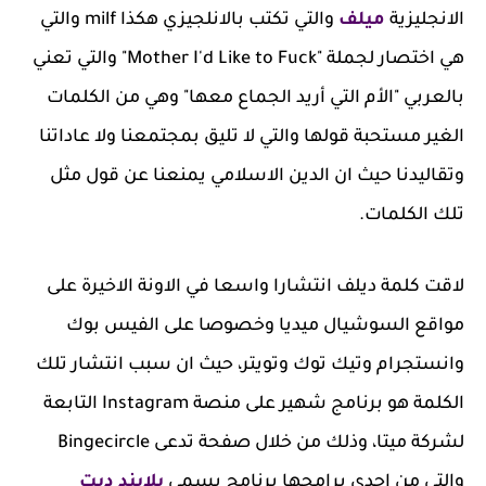
الانجليزية
ميلف
والتي تكتب بالانلجيزي هكذا milf والتي
هي اختصار لجملة "Mother I'd Like to Fuck" والتي تعني
بالعربي "الأم التي أريد الجماع معها" وهي من الكلمات
الغير مستحبة قولها والتي لا تليق بمجتمعنا ولا عاداتنا
وتقاليدنا حيث ان الدين الاسلامي يمنعنا عن قول مثل
تلك الكلمات.
لاقت كلمة ديلف انتشارا واسعا في الاونة الاخيرة على
مواقع السوشيال ميديا وخصوصا على الفيس بوك
وانستجرام وتيك توك وتويتر، حيث ان سبب انتشار تلك
الكلمة هو برنامج شهير على منصة Instagram التابعة
لشركة ميتا، وذلك من خلال صفحة تدعى Bingecircle
والتي من احدى برامجها برنامج يسمى
بلايند ديت