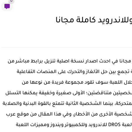
0
 DROS للكمبيوتر وللاندرويد apk كاملة مجانا في احدث اصدار نسخة اصلية تنزيل برابط مباشر من
جمع بين حل الألغاز والتحرك على المنصات التفاعلية
ل اللعبة سوف تقود مجموعة فريدة من نوعها من
خصيتين متناقضتين؛ الأولى صغيرة وخفيفة يمكنها التسلل
حركة، بينما الشخصية الثانية تتمتع بالقوة البدنية والصلابة
الشخصية الأخرى من الأخطار، وفي هذا المقال من موقع عرب
فور نت سوف نتعرف سويا على معلومات تحميل لعبة DROS للاندرويد وللكمبيوتر ويندوز ومميزات اللعبة