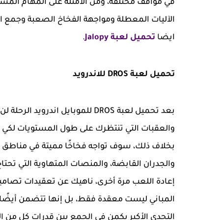
في مواقف مختلفة، ومن الأمثلة على المهام المسند
الآليات المعطلة ومواجهة الفخاخ الصعبة وجمع ا
ايضا
تحميل لعبة Jalopy
.
تحميل لعبة DROS للاندرويد
بعد تحميل لعبة DROS للموبايل اند
والعقبات التي تنتظرك على طول المستويات لكي 
بخلاف ذلك، سوف تواجه فخاخًا مميتة في مناطق غي
والجدران القابضة، والمنصات المتهاوية التي تحت
إعادة اللعب مرة أخرى، ناهيك عن تعقيدات تصامي
المباني ليست معقدة فقط، بل إنها تتضمن أيضًا ا
التحدي الأكبر يكمن في الجمع بين قدرات كل من 