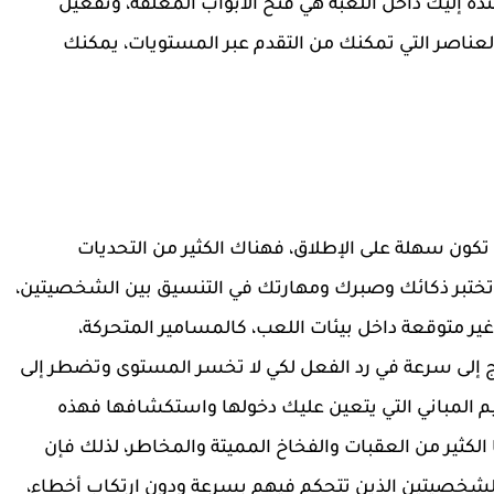
ة إليك داخل اللعبة هي فتح الأبواب المغلقة، وتفعيل
لعناصر التي تمكنك من التقدم عبر المستويات، يمكنك
رويد الرحلة لن تكون سهلة على الإطلاق، فهناك الكثير من التحديات
تختبر ذكائك وصبرك ومهارتك في التنسيق بين الشخصيتين،
ر متوقعة داخل بيئات اللعب، كالمسامير المتحركة،
اج إلى سرعة في رد الفعل لكي لا تخسر المستوى وتضطر إلى
م المباني التي يتعين عليك دخولها واستكشافها فهذه
لكثير من العقبات والفخاخ المميتة والمخاطر، لذلك فإن
الشخصيتين الذين تتحكم فيهم بسرعة ودون ارتكاب أخطاء،