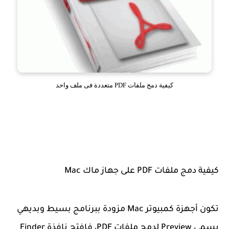
كيفية دمج ملفات PDF متعددة فى ملف واحد
كيفية دمج ملفات PDF على جهاز ماك Mac
تكون أجهزة كمبيوتر Mac مزودة ببرنامج بسيط وبديهي
يسمى Preview لدمج ملفات PDF، فافتح نافذة Finder