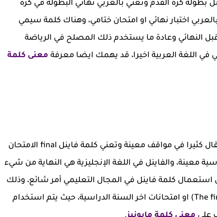
 بطولة كرة القدم وتعني بالعربي نهائي البطولة في كرة
 ايضا فاينل تست final test وتعني بالعربي اختبار نهائي او امتحان ختامي، وهناك كلمة سيمي
ائي او ما قبل النهائي وعادة ما يستخدم ذلك المصلح في الرياضة
معنى كلمة
كلمة فاينل من الكلمات المنتشرة بين الشباب وتقال كثيرا في مواقف معينة وتعني كلمة فاينل final الامتحان
دراسية معينة، والفاينل في اللغة الإنجليزية هي النهاية من شيء
ن استعمال كلمة فاينل في المجال التعليمي أمر شائع، وذلك
بدلًا من استعمال كلمة الامتحان النهائي (The final test) او امتحانات اخر السنة الدراسية، حيث يتم استخدام
ف على
معنى كلمة مايونيز
.