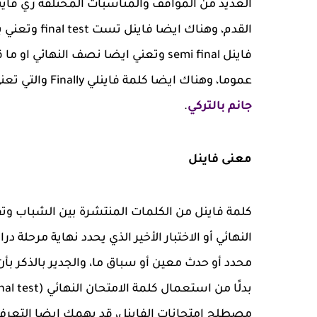
العديد من المواقف والمناسبات المختلفة زي فاينل
القدم، وهناك
فاينل semi final وتعني ايضا نصف النه
عموما، وهناك ايضا كلمة فاينلي Finally والتي تعني في اللغة العربية اخيرا، قد يهمك ايضا معرفة
جانم بالتركي
.
معنى فاينل
النهائي أو الاختبار الأخير الذي يحدد نهاية مرحلة 
محدد أو حدث معين أو سباق ما، والجدير بالذكر بأ
مصطلح امتحانات الفاينل، قد يهمك ايضا التعر