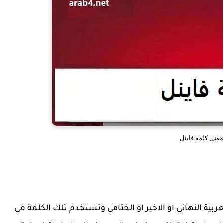
معنى كلمة فاينل
fina وتعني في اللغة العربية النهائي او الاخير او الختامي وتستخدم تلك الكلمة في