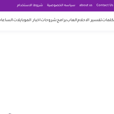
C
about us
سياسه الخصوصية
شروط الاستخدام
كلمات
تفسير الاحلام
العاب
برامج
شروحات
اخبار الموبايلات
الساعات