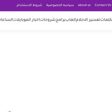
C
about us
سياسه الخصوصية
شروط الاستخدام
كلمات
تفسير الاحلام
العاب
برامج
شروحات
اخبار الموبايلات
الساعات