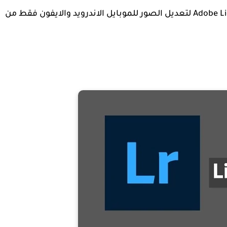
الاصدار الاخير من برنامج لايت روم 2023 Adobe Lightroom لتعديل الصور للموبايل الاندرويد والايفون فقط من