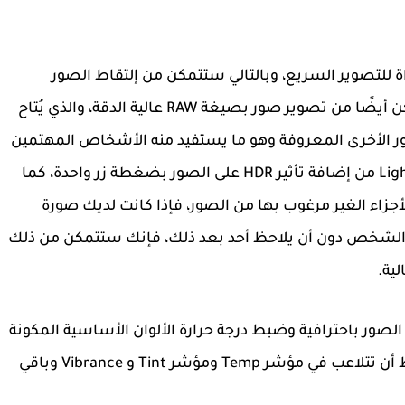
طبيق Photoshop Lightroom على أداة للتصوير السريع، وبالتالي ستتمكن من إلتقاط الصور
بواسطة كاميرا التطبيق ودون الخروج منه، ستتمكن أيضًا من تصوير صور بصيغة RAW عالية الدقة، والذي يُتاح
ر الأخرى المعروفة وهو ما يستفيد منه الأشخاص المهتمين
بمجال التصوير، ستتمكن من خلال تطبيق Lightroom من إضافة تأثير HDR على الصور بضغطة زر واحدة، كما
لأجزاء الغير مرغوب بها من الصور، فإذا كانت لديك صورة
 الشخص دون أن يلاحظ أحد بعد ذلك، فإنك ستتمكن من ذلك
ية.
صور باحترافية وضبط درجة حرارة الألوان الأساسية المكونة
للصورة لجعلها تبدو في أفضل حال، فيكفيك فقط أن تتلاعب في مؤشر Temp ومؤشر Tint و Vibrance وباقي