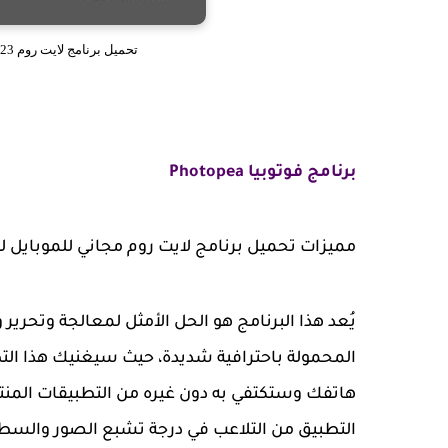
تحميل برنامج لايت روم 2023 Lightroom للموبايل مجانا من ميديا فاير
برنامج فوتوبيا Photopea
مميزات تحميل برنامج لايت روم مجاني للموبايل للاندرويد apk ولل
يُعد هذا البرنامج هو الحل الأمثل لمعالجة وتحرير
المحمولة باحترافية شديدة، حيث سيغنيك هذا الت
هاتفك وستكتفي به دون غيره من التطبيقات المن
التطبيق من التلاعب في درجة تشبع الصور والسطوع 