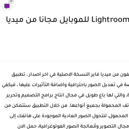
0
تحميل برنامج لايت روم 2023 Lightroom للموبايل مجانا من ميديا
مجانا للاندرويد والايفون من ميديا فاير النسخة الاصلية في اخر اصدار ، تطبيق
باحترافية
واضافة التأثيرات عليها ، فيكفي
، والتي لها باع طويل في مجال انتاج برامج التصميم وتحرير
واتف المحمولة بجميع أنواعها. من خلال التطبيق ستتمكن من
المحمول، لتتحول الصور العادية الموجودة على هاتفك إلى
جال التصوير ومُعالجة الصور الفوتوغرافية، حمل الان